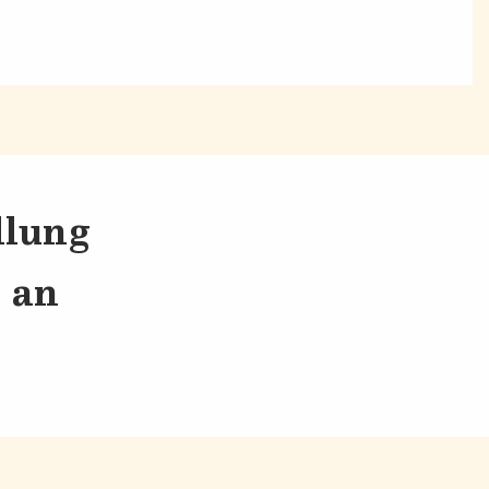
llung
s an