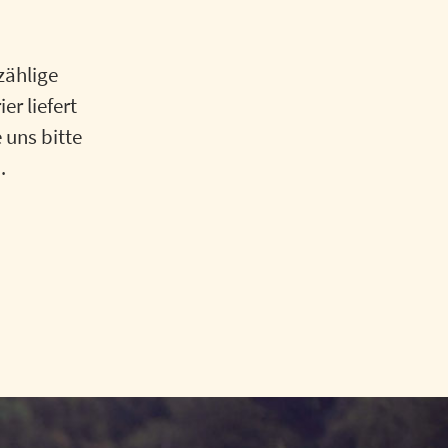
zählige
er liefert
 uns bitte
.